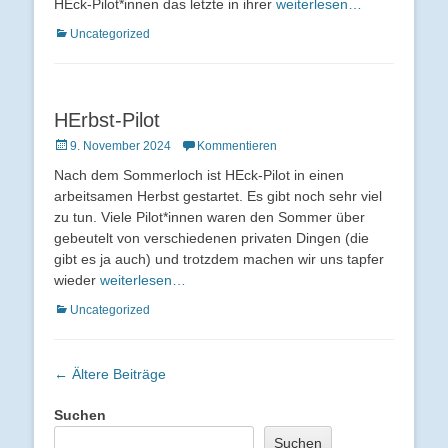
HEck-Pilot*innen das letzte in ihrer
weiterlesen…
Kategorien
Uncategorized
HErbst-Pilot
Veröffentlicht
9. November 2024
Kommentieren
am
Nach dem Sommerloch ist HEck-Pilot in einen
arbeitsamen Herbst gestartet. Es gibt noch sehr viel
zu tun. Viele Pilot*innen waren den Sommer über
gebeutelt von verschiedenen privaten Dingen (die
gibt es ja auch) und trotzdem machen wir uns tapfer
wieder
weiterlesen…
Kategorien
Uncategorized
Beitrags-
←
Ältere Beiträge
Navigation
Suchen
Suchen