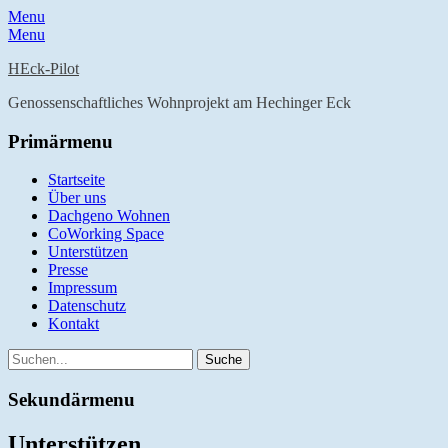
Menu
Menu
HEck-Pilot
Genossenschaftliches Wohnprojekt am Hechinger Eck
Primärmenu
Weiter
Startseite
zum
Über uns
Inhalt
Dachgeno Wohnen
CoWorking Space
Unterstützen
Presse
Impressum
Datenschutz
Kontakt
Suche
Suche
nach:
Sekundärmenu
Weiter
Unterstützen