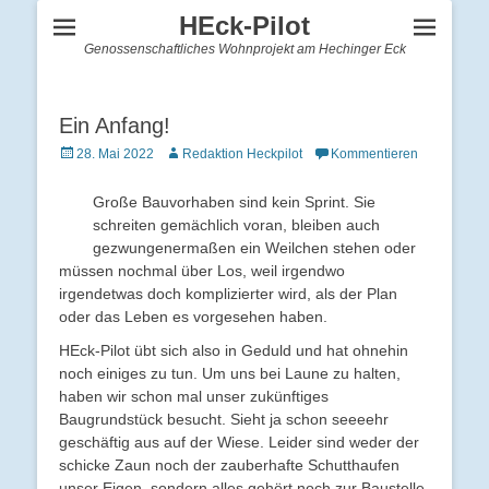
HEck-Pilot
Genossenschaftliches Wohnprojekt am Hechinger Eck
Ein Anfang!
Veröffentlicht
Autor
28. Mai 2022
Redaktion Heckpilot
Kommentieren
am
Große Bauvorhaben sind kein Sprint. Sie
schreiten gemächlich voran, bleiben auch
gezwungenermaßen ein Weilchen stehen oder
müssen nochmal über Los, weil irgendwo
irgendetwas doch komplizierter wird, als der Plan
oder das Leben es vorgesehen haben.
HEck-Pilot übt sich also in Geduld und hat ohnehin
noch einiges zu tun. Um uns bei Laune zu halten,
haben wir schon mal unser zukünftiges
Baugrundstück besucht. Sieht ja schon seeeehr
geschäftig aus auf der Wiese. Leider sind weder der
schicke Zaun noch der zauberhafte Schutthaufen
unser Eigen, sondern alles gehört noch zur Baustelle