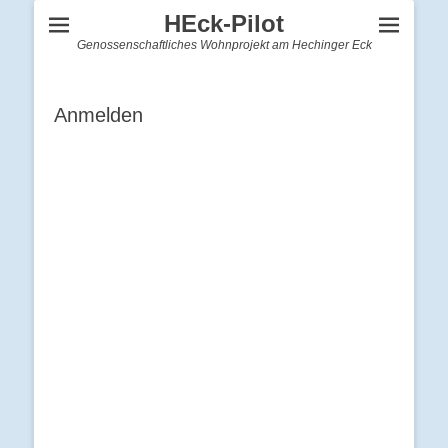
HEck-Pilot
Genossenschaftliches Wohnprojekt am Hechinger Eck
Anmelden
Benutzername oder E-Mail
Passwort
Angemeldet bleiben
Registrieren
Passwort vergessen?